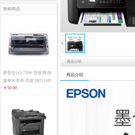
热销商品
商品介绍
爱普生LQ-730K 营改增 快
商品介绍
递单出库单 高速 连打24针
￥50.00
针式