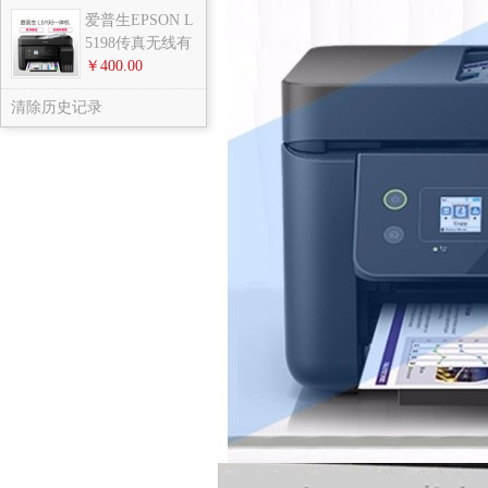
爱普生EPSON L
5198传真无线有
线
￥400.00
清除历史记录