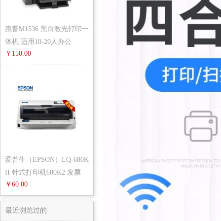
惠普M1536 黑白激光打印一
体机 适用10-20人办公
￥150.00
爱普生（EPSON）LQ-680K
II 针式打印机680K2 发票
￥60.00
快递单
最近浏览过的