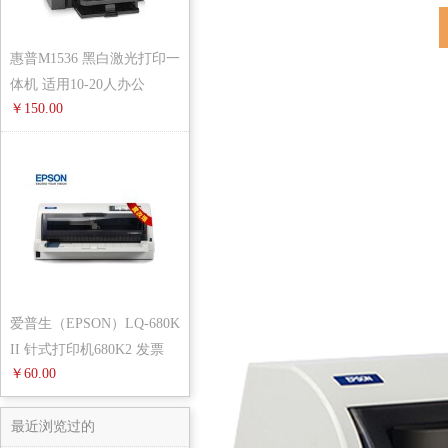
惠普M1536 黑白激光打印一
体机 适用10-20人办公
￥150.00
爱普生（EPSON）LQ-680K
II 针式打印机680K2 发票
￥60.00
快递单
最近浏览过的