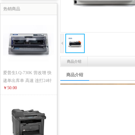
热销商品
商品介绍
爱普生LQ-730K 营改增 快
商品介绍
递单出库单 高速 连打24针
￥50.00
针式