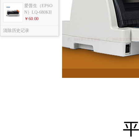
爱普生（EPSO
N）LQ-680KII
针式
￥60.00
清除历史记录