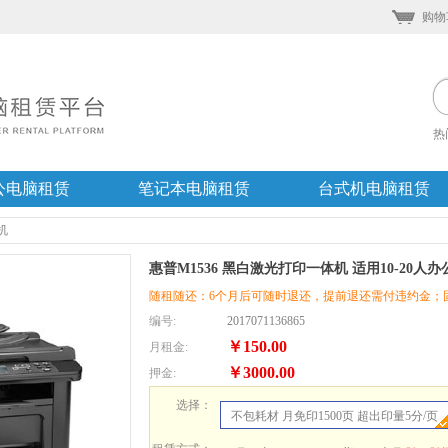
购物
热
公电脑租赁
笔记本电脑租赁
台式机电脑租赁
机
惠普M1536 黑白激光打印一体机 适用10-20人办
随租随还：6个月后可随时退还，提前退还需付违约金；
编号:
2017071136865
￥150.00
月租金:
￥3000.00
押金:
选择：
不包耗材 月免印1500页 超出印量5分/页