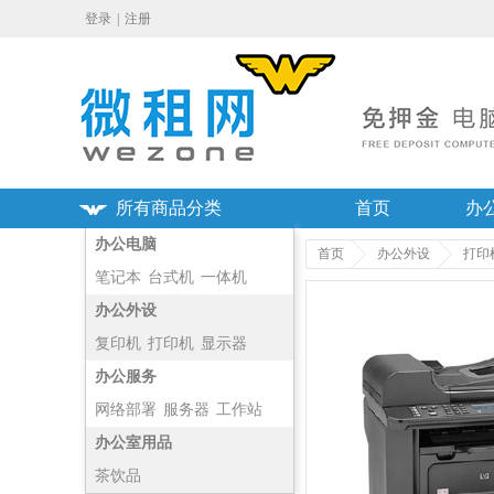
登录
|
注册
所有商品分类
首页
办
办公电脑
首页
办公外设
打印
笔记本
台式机
一体机
主机
办公外设
复印机
打印机
显示器
投影仪
办公服务
网络部署
服务器
工作站
净化器
办公室用品
茶饮品