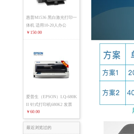
惠普M1536 黑白激光打印一
体机 适用10-20人办公
￥150.00
爱普生（EPSON）LQ-680K
II 针式打印机680K2 发票
￥60.00
快递单
最近浏览过的