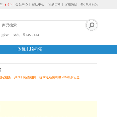
车
(
0
)
|
会员中心
|
帮助中心
|
我的订单
|
客服热线：400-006-9558
门搜索:
一体机，星14S，L14
一体机电脑租赁
公
固定租期：到期归还微租网，提前退还需补缴50%剩余租金