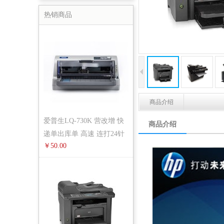
热销商品
商品介绍
爱普生LQ-730K 营改增 快
商品介绍
递单出库单 高速 连打24针
￥50.00
针式