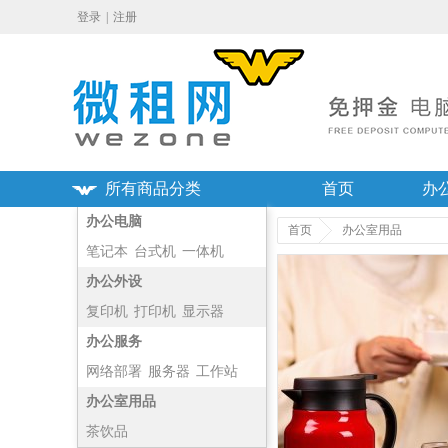
登录
|
注册
所有商品分类
首页
办
办公电脑
首页
办公室用品
笔记本
台式机
一体机
主机
办公外设
复印机
打印机
显示器
投影仪
办公服务
网络部署
服务器
工作站
净化器
办公室用品
茶饮品