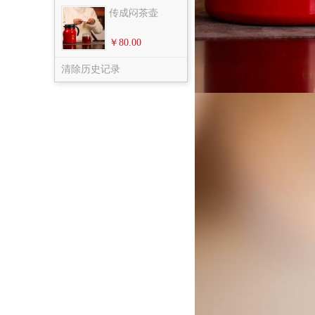
传成闷茶壶
￥80.00
清除历史记录