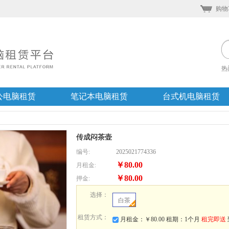
购物
热
公电脑租赁
笔记本电脑租赁
台式机电脑租赁
传成闷茶壶
编号:
2025021774336
￥80.00
月租金:
￥80.00
押金:
选择：
白茶
租赁方式：
月租金：￥80.00 租期：1个月
租完即送