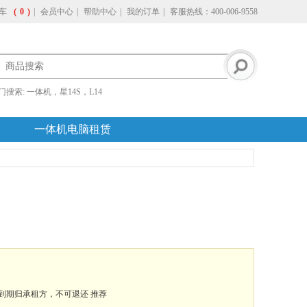
车
(
0
)
|
会员中心
|
帮助中心
|
我的订单
|
客服热线：400-006-9558
门搜索:
一体机，星14S，L14
一体机电脑租赁
到期归承租方，不可退还
推荐