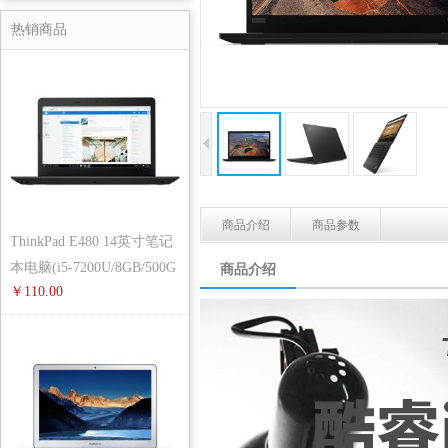
热销商品
商品介绍
商品参数
ThinkPad E480 14英寸笔记
本电脑(i5-7200U/8GB/500G
商品介绍
￥110.00
B/2G