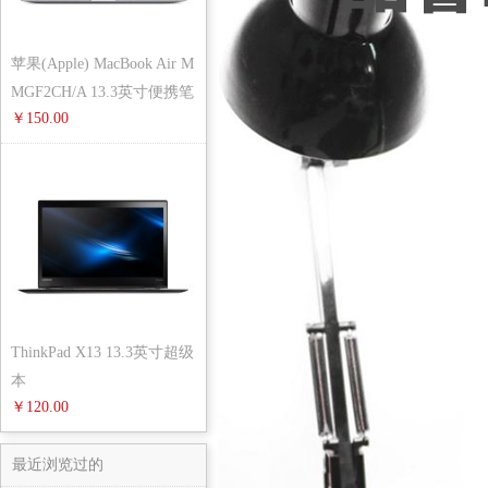
苹果(Apple) MacBook Air M
MGF2CH/A 13.3英寸便携笔
￥150.00
记本
ThinkPad X13 13.3英寸超级
本
￥120.00
最近浏览过的