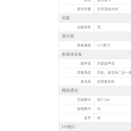
类型
核芯显卡
显存容量
共享系统内存
光驱
光驱类型
无
显示器
屏幕规格
13.3英寸
多媒体设备
扬声器
内置扬声器
音频系统
耳机、麦克风二合一
麦克风
内置麦克风
网络通信
无线网卡
802.11ac
有线网卡
无
蓝牙
有
I/O接口