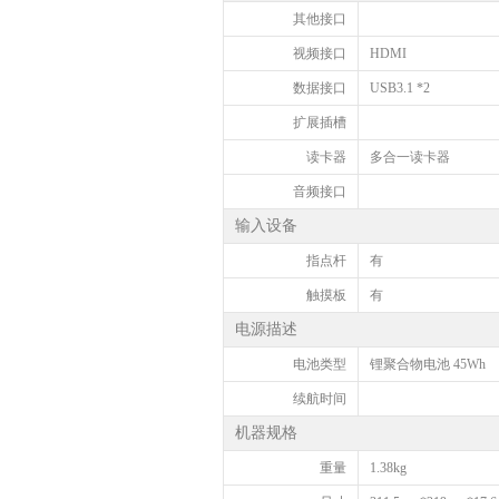
其他接口
视频接口
HDMI
数据接口
USB3.1 *2
扩展插槽
读卡器
多合一读卡器
音频接口
输入设备
指点杆
有
触摸板
有
电源描述
电池类型
锂聚合物电池 45Wh
续航时间
机器规格
重量
1.38kg